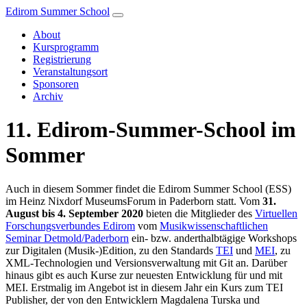
Edirom Summer School
About
Kursprogramm
Registrierung
Veranstaltungsort
Sponsoren
Archiv
11. Edirom-Summer-School im
Sommer
Auch in diesem Sommer findet die Edirom Summer School (ESS)
im Heinz Nixdorf MuseumsForum in Paderborn statt. Vom
31.
August bis 4. September 2020
bieten die Mitglieder des
Virtuellen
Forschungsverbundes Edirom
vom
Musikwissenschaftlichen
Seminar Detmold/Paderborn
ein- bzw. anderthalbtägige Workshops
zur Digitalen (Musik-)Edition, zu den Standards
TEI
und
MEI
, zu
XML-Technologien und Versionsverwaltung mit Git an. Darüber
hinaus gibt es auch Kurse zur neuesten Entwicklung für und mit
MEI. Erstmalig im Angebot ist in diesem Jahr ein Kurs zum TEI
Publisher, der von den Entwicklern Magdalena Turska und